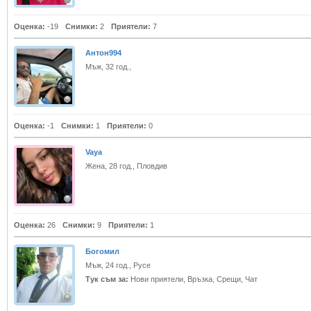
Оценка:
-19
Снимки:
2
Приятели:
7
Антон994
Мъж, 32 год.,
Оценка:
-1
Снимки:
1
Приятели:
0
Vaya
Жена, 28 год., Пловдив
Оценка:
26
Снимки:
9
Приятели:
1
Богомил
Мъж, 24 год., Русе
Тук съм за:
Нови приятели, Връзка, Срещи, Чат