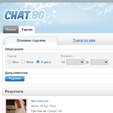
Начало
Търсене
Търси по име
Основно търсене
Общи данни
Търся:
Възраст:
Мъж
Жена
И двете
От
До
Допълнителни
Търсене
Резултати
Sexi fuck ass
Жена, 18 год., Русе
Тук съм за:
Срещи, Чат