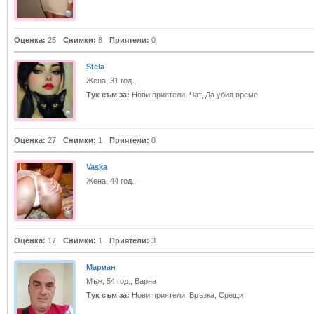
Оценка:
25
Снимки:
8
Приятели:
0
Stela
Жена, 31 год.,
Тук съм за:
Нови приятели, Чат, Да убия време
Оценка:
27
Снимки:
1
Приятели:
0
Vaska
Жена, 44 год.,
Оценка:
17
Снимки:
1
Приятели:
3
Мариан
Мъж, 54 год., Варна
Тук съм за:
Нови приятели, Връзка, Срещи