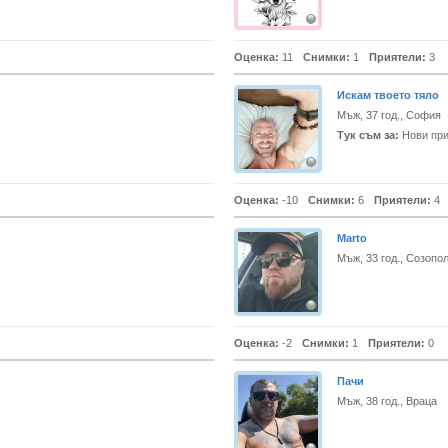
Оценка:
11
Снимки:
1
Приятели:
3
Искам твоето тяло
Мъж, 37 год., София
Тук съм за:
Нови при
Оценка:
-10
Снимки:
6
Приятели:
4
Marto
Мъж, 33 год., Созопо
Оценка:
-2
Снимки:
1
Приятели:
0
Пачи
Мъж, 38 год., Враца