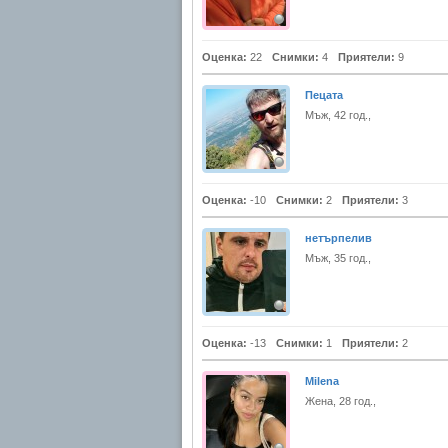
Оценка:
22
Снимки:
4
Приятели:
9
Пецата
Мъж, 42 год.,
Оценка:
-10
Снимки:
2
Приятели:
3
нетърпелив
Мъж, 35 год.,
Оценка:
-13
Снимки:
1
Приятели:
2
Milena
Жена, 28 год.,