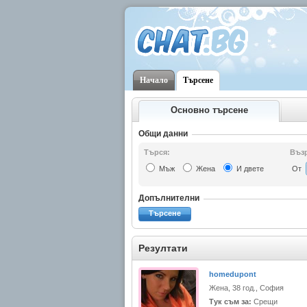
Начало
Търсене
Основно търсене
Общи данни
Търся:
Възр
Мъж
Жена
И двете
От
Допълнителни
Търсене
Резултати
homedupont
Жена, 38 год., София
Тук съм за:
Срещи