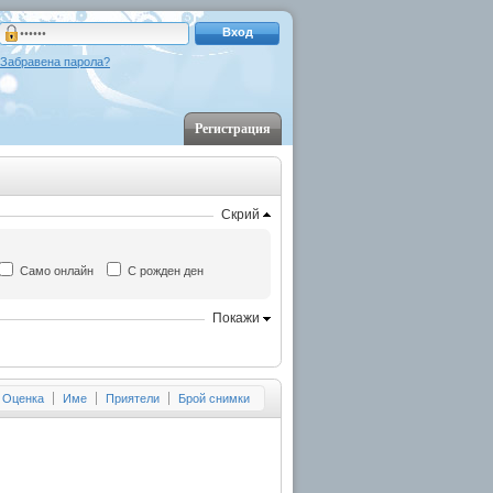
Вход
Забравена парола?
Регистрация
Скрий
Само онлайн
С рожден ден
Покажи
Оценка
Име
Приятели
Брой снимки