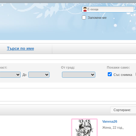
Запомни ме
Търси по име
аст:
От град:
Покажи само:
До
Със снимка
Сортиране:
Vanesa26
Жена, 22 год.,