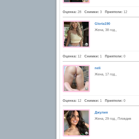
Оценка:
28
Снимки:
3
Приятели:
12
Gloria190
Жена, 38 год.,
Оценка:
12
Снимки:
1
Приятели:
0
neli
Жена, 17 год.,
Оценка:
12
Снимки:
1
Приятели:
0
Джулия
Жена, 29 год., Пловдив