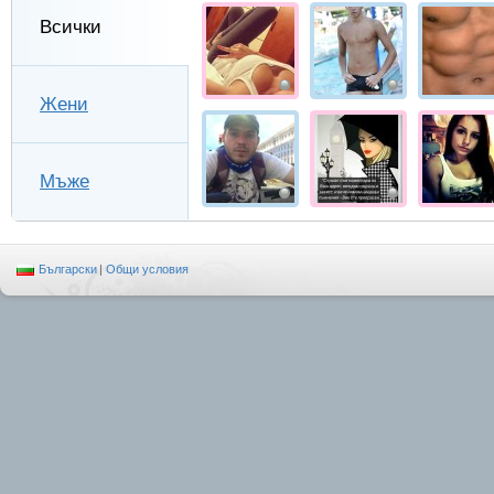
Всички
Жени
Мъже
Български
|
Общи условия