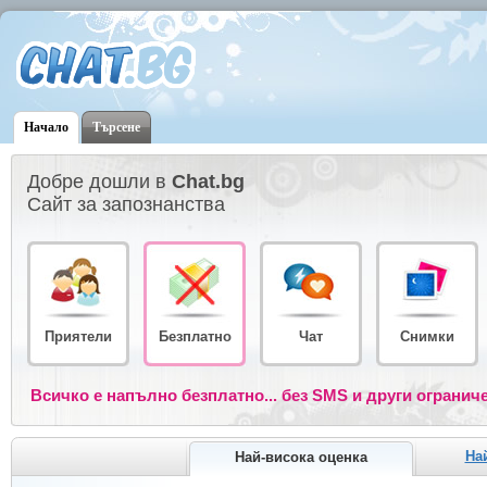
Начало
Търсене
Добре дошли в
Chat.bg
Сайт за запознанства
Приятели
Безплатно
Чат
Снимки
Всичко е напълно безплатно... без SMS и други огранич
На
Най-висока оценка