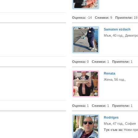
Оценка:
-14
Снимки:
9
Приятели:
19
Samaten ezdach
Мъж, 40 год., Димитр
Оценка:
0
Снимки:
1
Приятели:
1
Renata
Жена, 56 год.,
Оценка:
1
Снимки:
1
Приятели:
1
Rodriges
Мъж, 47 год., София
Тук съм за:
Нови при