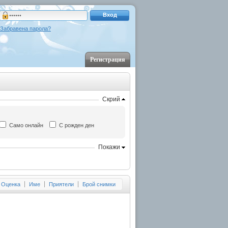
Вход
Забравена парола?
Регистрация
Скрий
Само онлайн
С рожден ден
Покажи
Оценка
Име
Приятели
Брой снимки