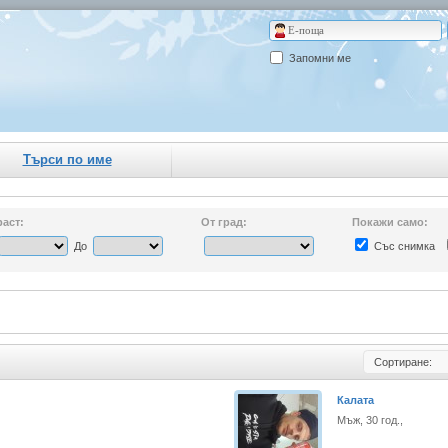
Запомни ме
Търси по име
аст:
От град:
Покажи само:
До
Със снимка
Сортиране:
Калата
Мъж, 30 год.,