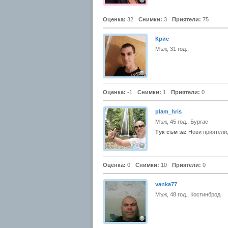
Оценка:
32
Снимки:
3
Приятели:
75
Крис
Мъж, 31 год.,
Оценка:
-1
Снимки:
1
Приятели:
0
plam_hris
Мъж, 45 год., Бургас
Тук съм за:
Нови приятели
Оценка:
0
Снимки:
10
Приятели:
0
vanka77
Мъж, 48 год., Костинброд