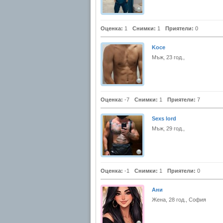
Оценка:
1
Снимки:
1
Приятели:
0
Koce
Мъж, 23 год.,
Оценка:
-7
Снимки:
1
Приятели:
7
Sexs lord
Мъж, 29 год.,
Оценка:
-1
Снимки:
1
Приятели:
0
Ани
Жена, 28 год., София