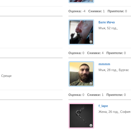
Оценка:
-4
Снимки:
1
Приятели:
0
Бате Ивчо
Мъж, 52 год.,
Оценка:
0
Снимки:
4
Приятели:
0
mmmm
Мъж, 28 год., Бургас
, Срещи
Оценка:
0
Снимки:
1
Приятели:
0
f_lape
Жена, 26 год., София