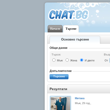
Начало
Търсене
Основно търсене
Общи данни
Търся:
Възр
Мъж
Жена
И двете
От
Допълнителни
Търсене
Резултати
Митака
Мъж, 29 год.,