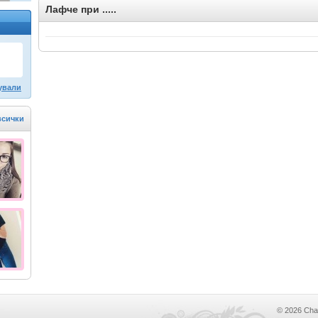
Лафче при .....
ували
всички
© 2026 Cha