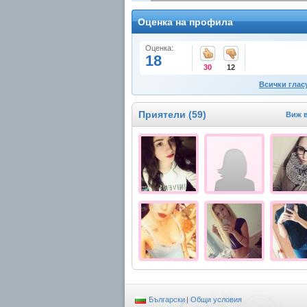
Оценка на профила
Оценка:
18
30
12
Всички глас
Приятели (59)
Виж 
Български
|
Общи условия