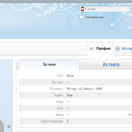
Запомни ме
Профил
Исто
Аз търся
За мен
Пол:
Мъж
Аз съм:
---
Възраст:
38 год. / 01 Август, 1988
Зодия:
Лъв
Град:
---
Очи:
---
Коса:
---
По
Преглеждания:
2