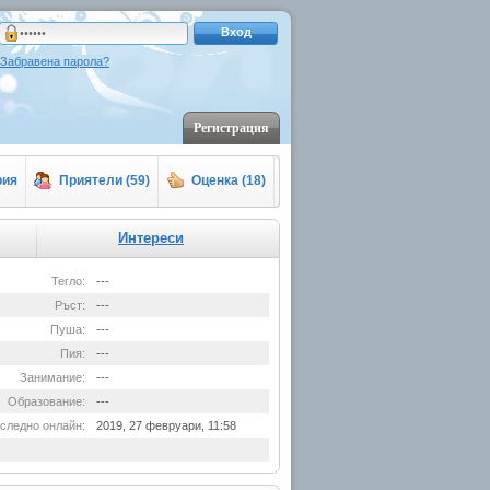
Вход
Забравена парола?
Регистрация
рия
Приятели (59)
Оценка (18)
Интереси
Тегло:
---
Ръст:
---
Пуша:
---
Пия:
---
Занимание:
---
Образование:
---
следно онлайн:
2019, 27 февруари, 11:58