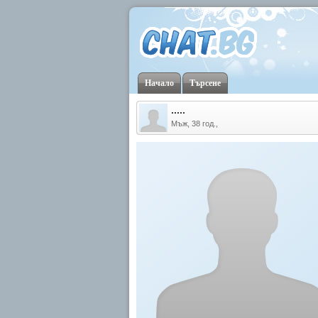
Начало
Търсене
.....
Мъж, 38 год.,