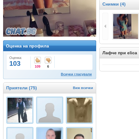
Снимки (4)
Оценка на профила
Лафче при elica
Оценка:
103
109
6
Всички гласували
Приятели (75)
Виж всички