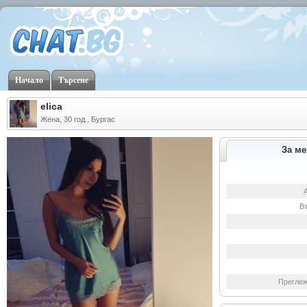
Начало
Търсене
elica
Жена, 30 год., Бургас
За ме
В
Преглеж