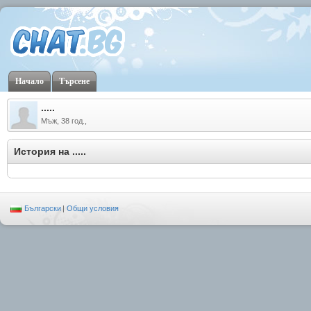
Начало
Търсене
.....
Мъж, 38 год.,
История на .....
Български
|
Общи условия