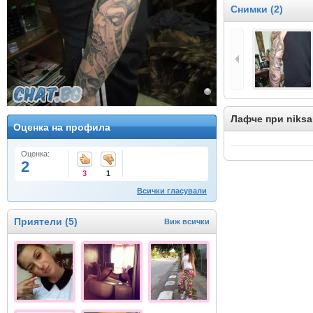
Снимки (2)
Лафче при niks
Оценка на профила
Оценка:
2
3
1
Всички гласували
Приятели (5)
Виж всички