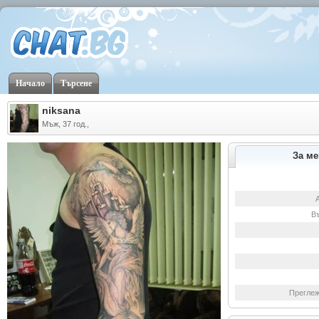
Начало
Търсене
niksana
Мъж, 37 год.,
За ме
В
Преглеж