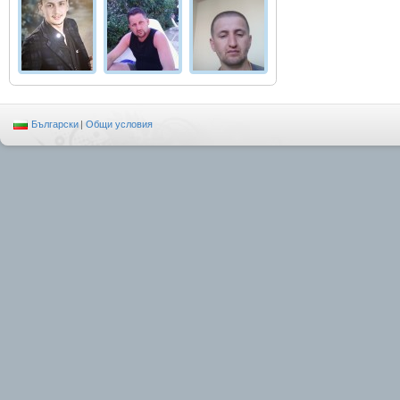
Български
|
Общи условия