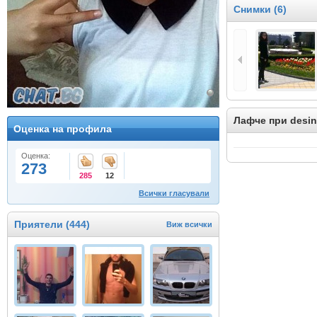
Снимки (6)
Лафче при desi
Оценка на профила
Оценка:
273
285
12
Всички гласували
Приятели (444)
Виж всички