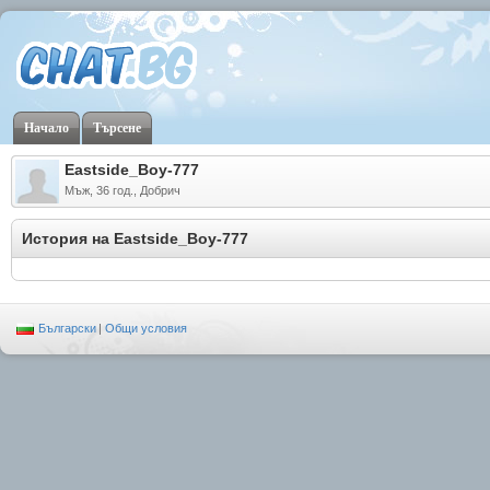
Начало
Търсене
Eastside_Boy-777
Мъж, 36 год., Добрич
История на Eastside_Boy-777
Български
|
Общи условия