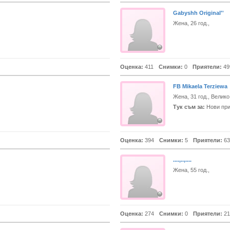
Gabyshh Original''
Жена, 26 год.,
Оценка:
411
Снимки:
0
Приятели:
49
FB Mikaela Terziewa
Жена, 31 год., Велик
Тук съм за:
Нови при
Оценка:
394
Снимки:
5
Приятели:
63
....,..,....
Жена, 55 год.,
Оценка:
274
Снимки:
0
Приятели:
21