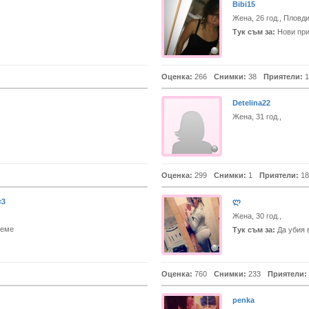
Bibi15
Жена, 26 год., Пловд
Тук съм за:
Нови при
Оценка:
266
Снимки:
38
Приятели:
1
Detelina22
Жена, 31 год.,
Оценка:
299
Снимки:
1
Приятели:
18
<3
ლ
Жена, 30 год.,
реме
Тук съм за:
Да убия 
Оценка:
760
Снимки:
233
Приятели:
penka