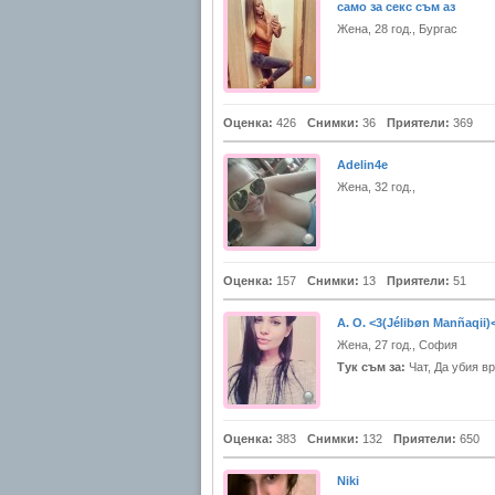
само за секс съм аз
Жена, 28 год., Бургас
Оценка:
426
Снимки:
36
Приятели:
369
Adelin4e
Жена, 32 год.,
Оценка:
157
Снимки:
13
Приятели:
51
A. O. <3(Jélibøn Manñaqii)
Жена, 27 год., София
Тук съм за:
Чат, Да убия в
Оценка:
383
Снимки:
132
Приятели:
650
Niki