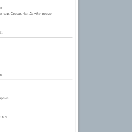
ив
ятели, Срещи, Чат, Да убия време
11
8
време
1409