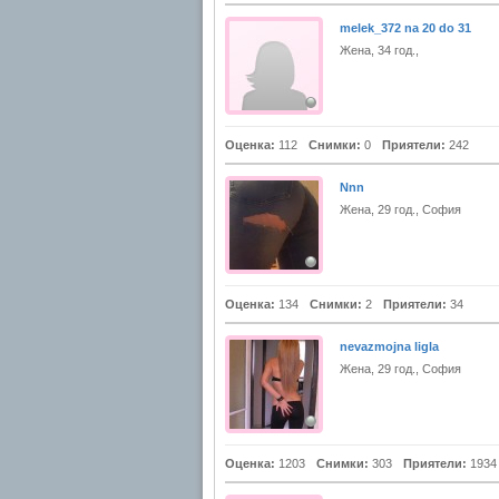
melek_372 na 20 do 31
Жена, 34 год.,
Оценка:
112
Снимки:
0
Приятели:
242
Nnn
Жена, 29 год., София
Оценка:
134
Снимки:
2
Приятели:
34
nevazmojna ligla
Жена, 29 год., София
Оценка:
1203
Снимки:
303
Приятели:
1934