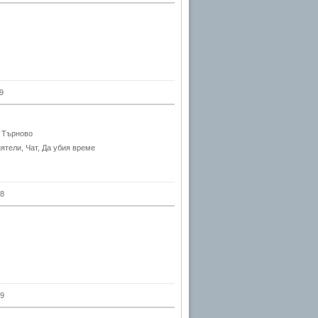
9
о Търново
ятели, Чат, Да убия време
8
9