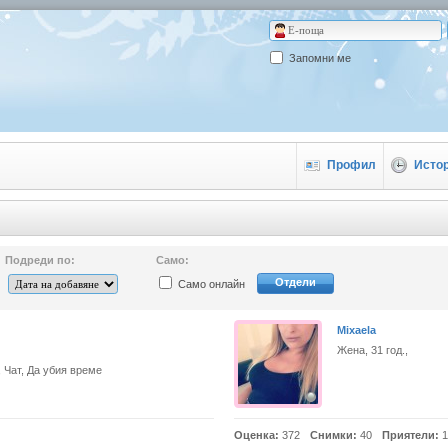
Запомни ме
Профил
Исто
Подреди по:
Само:
Отдели
Само онлайн
Mixaela
Жена, 31 год.,
 Чат, Да убия време
Оценка:
372
Снимки:
40
Приятели:
1