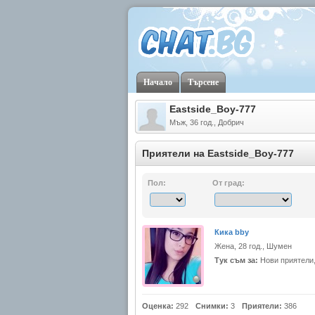
Начало
Търсене
Eastside_Boy-777
Мъж, 36 год., Добрич
Приятели на Eastside_Boy-777
Пол:
От град:
Кика bby
Жена, 28 год., Шумен
Тук съм за:
Нови приятели,
Оценка:
292
Снимки:
3
Приятели:
386