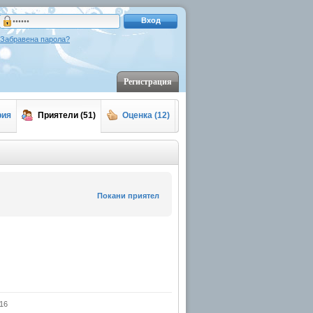
Вход
Забравена парола?
Регистрация
рия
Приятели (51)
Оценка (12)
Покани приятел
16