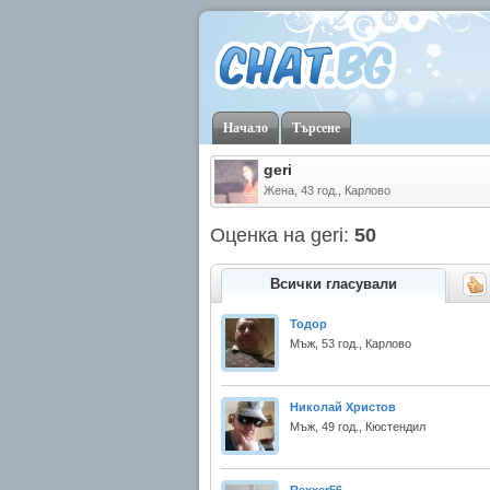
Начало
Търсене
geri
Жена, 43 год., Карлово
Оценка на geri:
50
Всички гласували
Тодор
Мъж, 53 год., Карлово
Николай Христов
Мъж, 49 год., Кюстендил