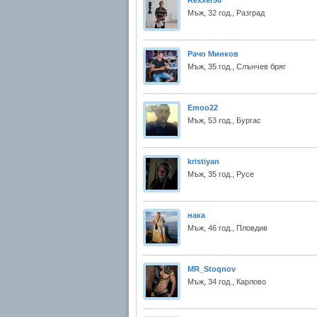
Rexxer56
Мъж, 32 год., Разград
Рачо Минков
Мъж, 35 год., Слънчев бряг
Emoo22
Мъж, 53 год., Бургас
kristiyan
Мъж, 35 год., Русе
нака
Мъж, 46 год., Пловдив
MR_Stoqnov
Мъж, 34 год., Карлово