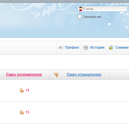
Запомни ме
Профил
История
Снимки 
Само положителни
Само отрицателни
+1
+1