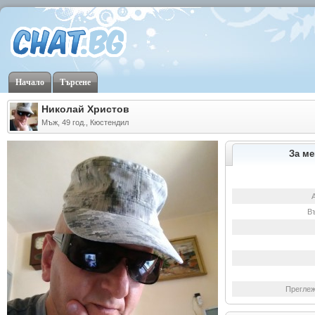
Начало
Търсене
Николай Христов
Мъж, 49 год., Кюстендил
За ме
В
Преглеж