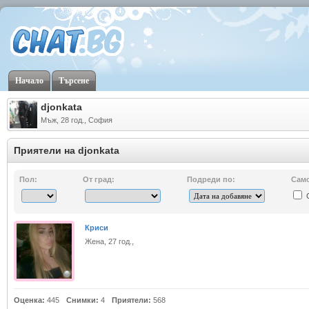
Начало
Търсене
djonkata
Мъж, 28 год., София
Приятели на djonkata
Пол:
От град:
Подреди по:
Сам
Криси
Жена, 27 год.,
Оценка:
445
Снимки:
4
Приятели:
568