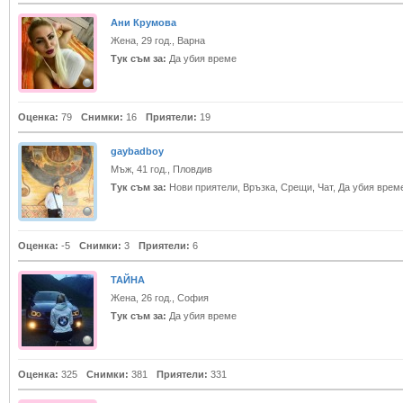
Ани Крумова
Жена, 29 год., Варна
Тук съм за:
Да убия време
Оценка:
79
Снимки:
16
Приятели:
19
gaybadboy
Мъж, 41 год., Пловдив
Тук съм за:
Нови приятели, Връзка, Срещи, Чат, Да убия врем
Оценка:
-5
Снимки:
3
Приятели:
6
ТАЙНА
Жена, 26 год., София
Тук съм за:
Да убия време
Оценка:
325
Снимки:
381
Приятели:
331