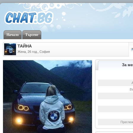
Начало
Търсене
ТАЙНА
Жена, 26 год., София
За ме
В
Преглеж