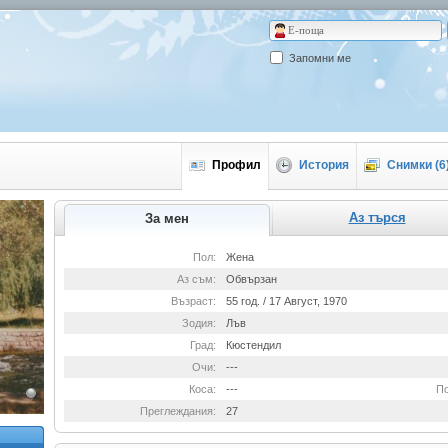
Запомни ме
Профил
История
Снимки (6
Аз търся
За мен
Пол:
Жена
Аз съм:
Обвързан
Възраст:
55 год. / 17 Август, 1970
Зодия:
Лъв
Град:
Кюстендил
Очи:
---
Коса:
---
По
Преглеждания:
27