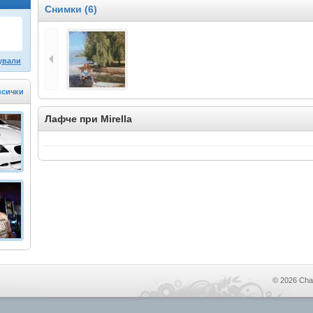
Снимки (6)
ували
всички
Лафче при Mirella
© 2026 Cha