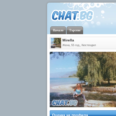
Начало
Търсене
Mirella
Жена, 55 год., Кюстендил
Оценка на профила