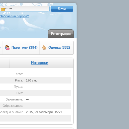
Вход
Забравена парола?
Регистрация
)
Приятели (394)
Оценка (332)
Интереси
Тегло:
---
Ръст:
170 см.
Пуша:
---
Пия:
---
Занимание:
---
Образование:
---
следно онлайн:
2015, 29 октомври, 15:27