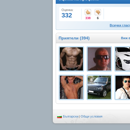
Оценка:
332
338
6
Всички глас
Приятели (394)
Виж 
Български
|
Общи условия