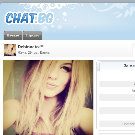
Начало
Търсене
Debinceto:**
Жена, 29 год., Варна
За ме
В
Преглеж