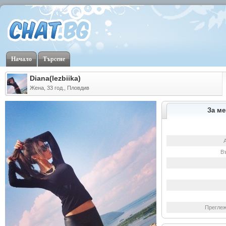
Начало
Търсене
Diana(lezbiika)
Жена, 33 год., Пловдив
За ме
В
Преглеж