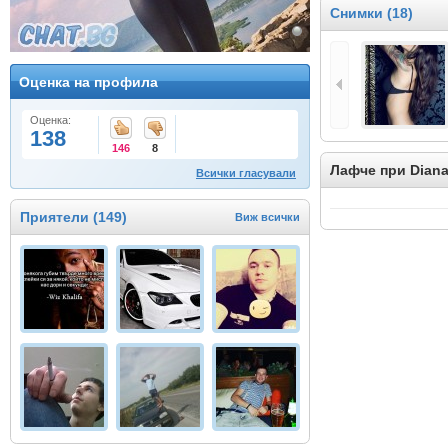
Снимки (18)
Оценка на профила
Оценка:
138
146
8
Лафче при Diana(
Всички гласували
Приятели (149)
Виж всички