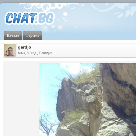
Начало
Търсене
gardjo
Мъж, 50 год., Пловдив