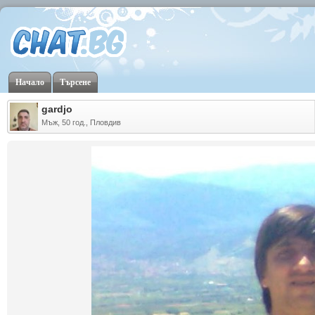
Начало
Търсене
gardjo
Мъж, 50 год., Пловдив