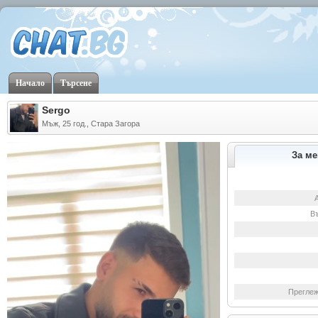
Начало
Търсене
Sergo
Мъж, 25 год., Стара Загора
За ме
В
Преглеж