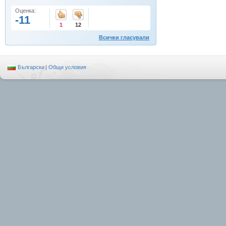
Оценка:
-11
1
12
Всички гласували
Български
|
Общи условия