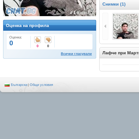
Снимки (1)
Оценка на профила
Оценка:
0
0
0
Лафче при Март
Всички гласували
Български
|
Общи условия