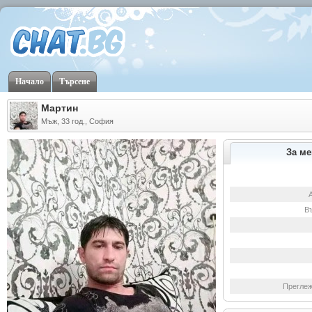
Начало
Търсене
Мартин
Мъж, 33 год., София
За ме
В
Преглеж