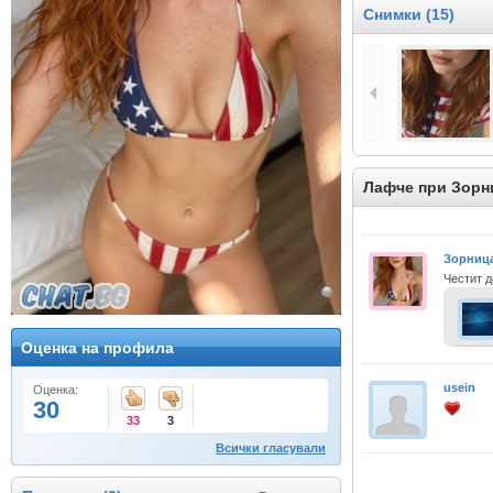
Снимки (15)
Лафче при Зорн
Зорниц
Честит д
Оценка на профила
usein
Оценка:
30
33
3
Всички гласували