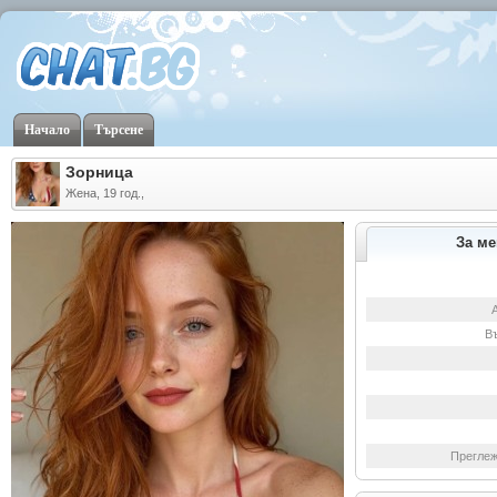
Начало
Търсене
Зорница
Жена, 19 год.,
За ме
В
Преглеж