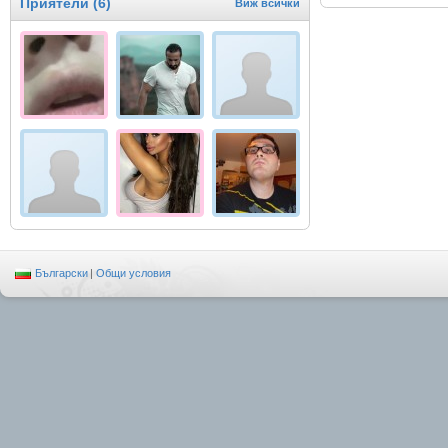
Приятели (6)
Виж всички
Български
|
Общи условия