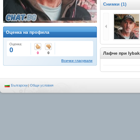
Снимки (1)
Оценка на профила
Оценка:
0
Лафче при lybak
0
0
Всички гласували
Български
|
Общи условия