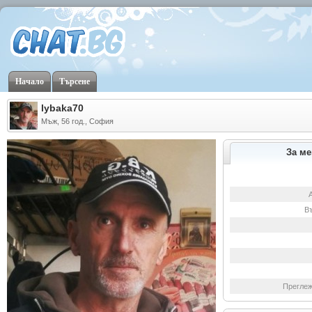
Начало
Търсене
lybaka70
Мъж, 56 год., София
За ме
В
Преглеж