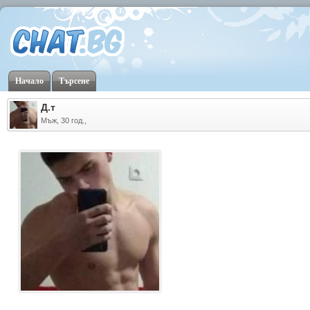
Начало
Търсене
Д.т
Мъж, 30 год.,