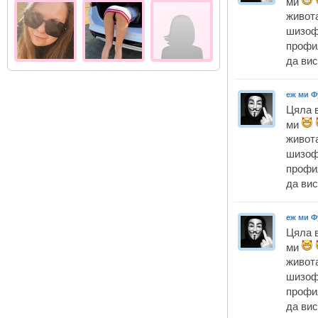
ми
живота
шизоф
профи
да ви
еж ми Ф
Цяла 
ми
живота
шизоф
профи
да ви
еж ми Ф
Цяла 
ми
живота
шизоф
профи
да ви