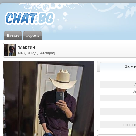
Начало
Търсене
'Мартин
Мъж, 31 год., Ботевград
За ме
В
Преглеж