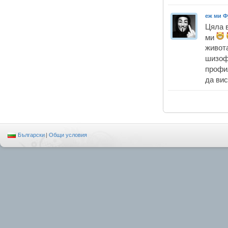
еж ми Ф
Цяла 
ми
живота
шизоф
профи
да ви
Български
|
Общи условия