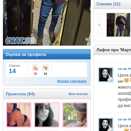
Снимки (11)
Лафче при 'Мар
Оценка на профила
Оценка:
еж ми Ф
14
30
16
Цяла 
ми
Всички гласували
живота
шизоф
Приятели (84)
Виж всички
профи
да ви
еж ми Ф
Цяла 