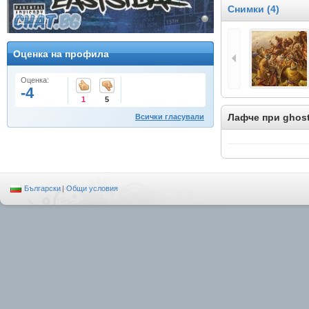
Снимки (4)
Оценка на профила
Оценка:
-4
1
5
Лафче при ghos
Всички гласували
Български
|
Общи условия