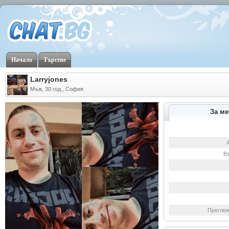
Начало
Търсене
Larryjones
Мъж, 30 год., София
За ме
В
Преглеж