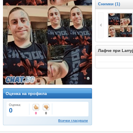
Снимки (1)
Лафче при Larry
Оценка на профила
Оценка:
0
0
0
Всички гласували