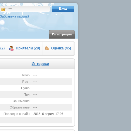
Вход
Забравена парола?
Регистрация
(2)
Приятели (29)
Оценка (45)
Интереси
Тегло:
---
Ръст:
---
Пуша:
---
Пия:
---
Занимание:
---
Образование:
---
Последно онлайн:
2018, 6 април, 17:26