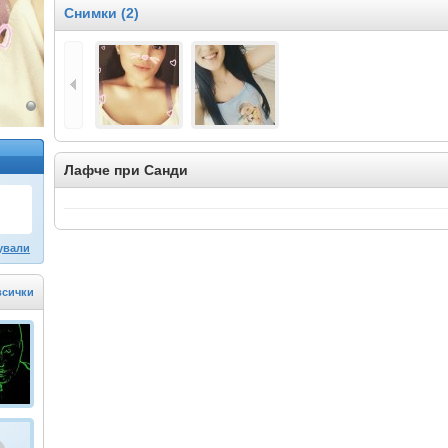
Снимки (2)
Лафче при Санди
ували
всички