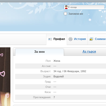
Запомни ме
Профил
История
Снимки 
Аз търся
За мен
Пол:
Жена
Аз съм:
---
Възраст:
34 год. / 06 Февруари, 1992
Зодия:
Водолей
Град:
---
Очи:
---
Коса:
---
Преглеждания:
7