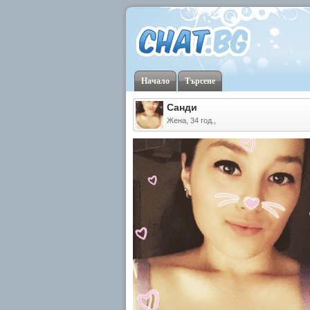
Начало
Търсене
Санди
Жена, 34 год.,