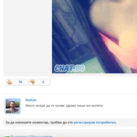
76
2
Reihan
Много искам да те чукам здраво пиши ми моляте
За да напишете коментар, трябва да сте
регистриран потребител
.
Български
|
Общи условия