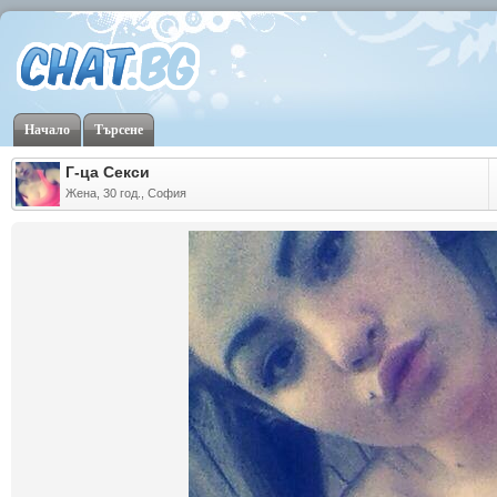
Начало
Търсене
Г-ца Секси
Жена, 30 год., София