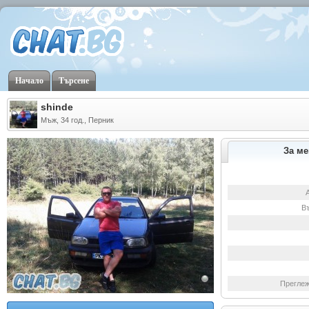
Начало
Търсене
shinde
Мъж, 34 год., Перник
За ме
В
Преглеж