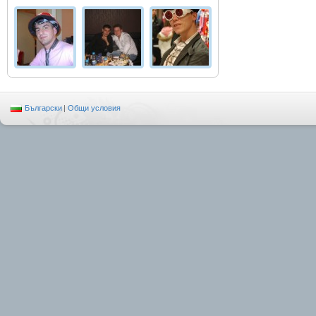
Български
|
Общи условия