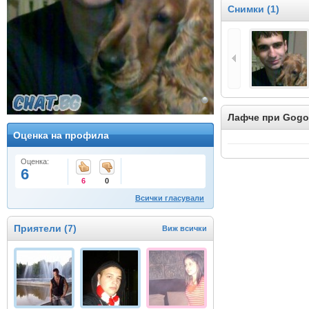
Снимки (1)
Лафче при Gog
Оценка на профила
Оценка:
6
6
0
Всички гласували
Приятели (7)
Виж всички