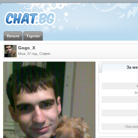
Начало
Търсене
Gogo_X
Мъж, 37 год., София
За ме
В
Преглеж