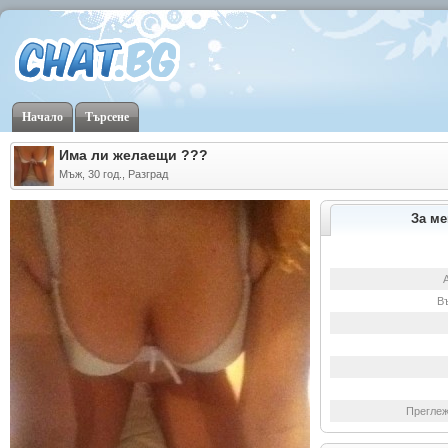
Начало
Търсене
Има ли желаещи ???
Мъж, 30 год., Разград
За ме
В
Преглеж