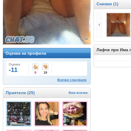
Снимки (1)
Лафче при Има 
Оценка на профила
Оценка:
-11
8
19
Всички гласували
Приятели (25)
Виж всички