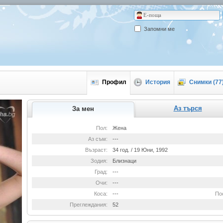
Запомни ме
Профил
История
Снимки (77
Аз търся
За мен
Пол:
Жена
Аз съм:
---
Възраст:
34 год. / 19 Юни, 1992
Зодия:
Близнаци
Град:
---
Очи:
---
Коса:
---
По
Преглеждания:
52