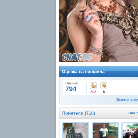
Оценка на профила
Оценка:
794
802
8
Всички глас
Приятели (716)
Виж 