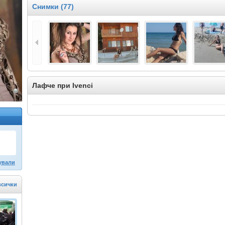
Снимки (77)
Лафче при Ivenci
ували
всички