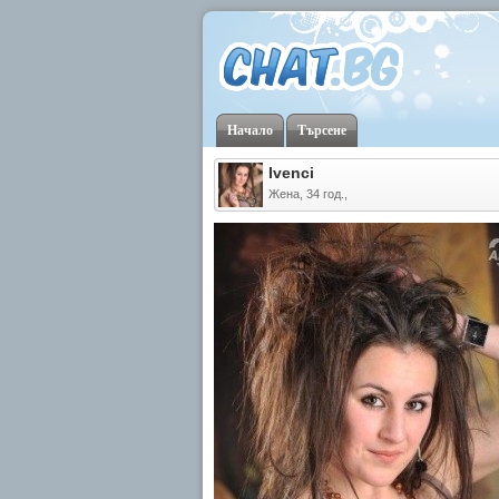
Начало
Търсене
Ivenci
Жена, 34 год.,