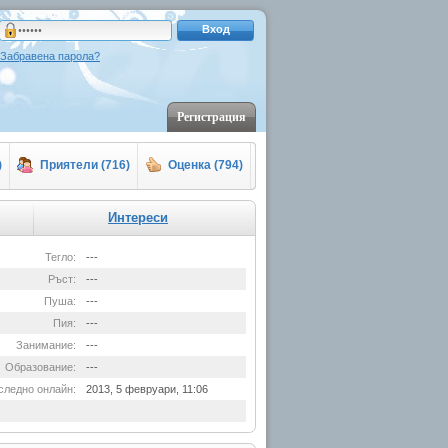
Вход
Забравена парола?
Регистрация
)
Приятели (716)
Оценка (794)
Интереси
Тегло:
---
Ръст:
---
Пуша:
---
Пия:
---
Занимание:
---
Образование:
---
следно онлайн:
2013, 5 февруари, 11:06