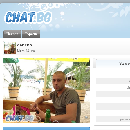
Начало
Търсене
dancho
Мъж, 42 год.,
За ме
В
Преглеж