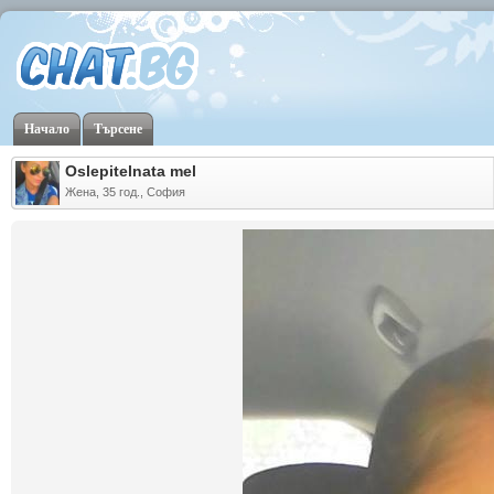
Начало
Търсене
Oslepitelnata mel
Жена, 35 год., София