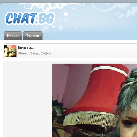
Начало
Търсене
Бистра
Жена, 53 год., София