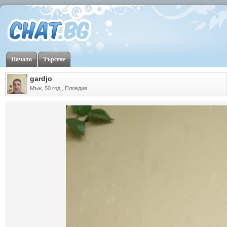
Начало
Търсене
gardjo
Мъж, 50 год., Пловдив