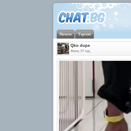
Начало
Търсене
Qko dupe
Жена, 37 год.,