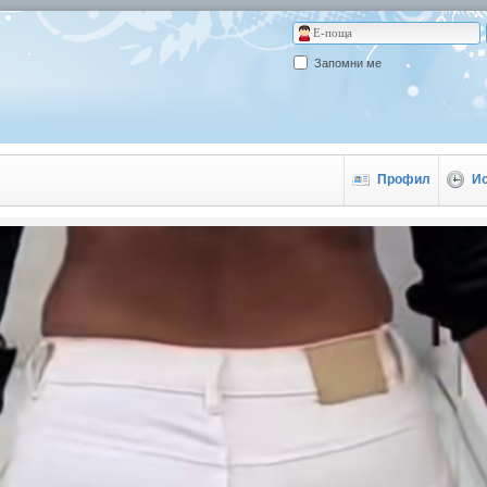
Запомни ме
Профил
И