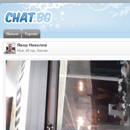
Начало
Търсене
Явор Николов
Мъж, 38 год., Балчик