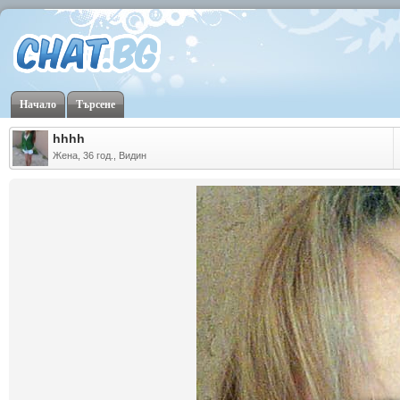
Начало
Търсене
hhhh
Жена, 36 год., Видин