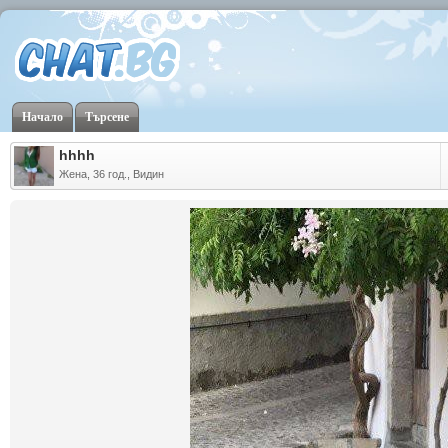
Начало
Търсене
hhhh
Жена, 36 год., Видин