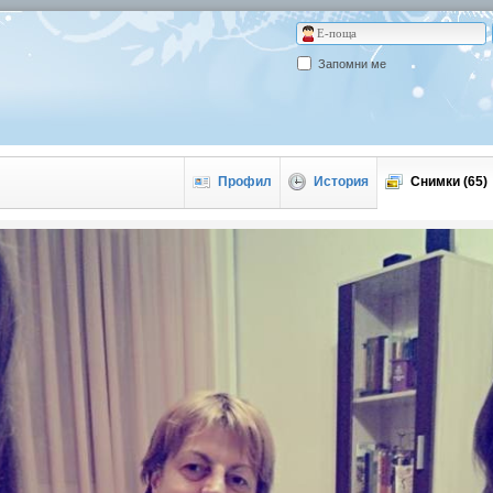
Запомни ме
Профил
История
Снимки (65)