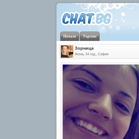
Начало
Търсене
Зорница
Жена, 34 год., София