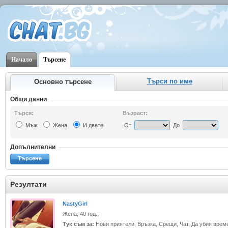
Начало
Търсене
Търси по име
Основно търсене
Общи данни
Търся:
Възраст:
Мъж
Жена
И двете
От
До
Допълнителни
Търсене
Резултати
NastyGirl
Жена, 40 год.,
Тук съм за:
Нови приятели, Връзка, Срещи, Чат, Да убия врем