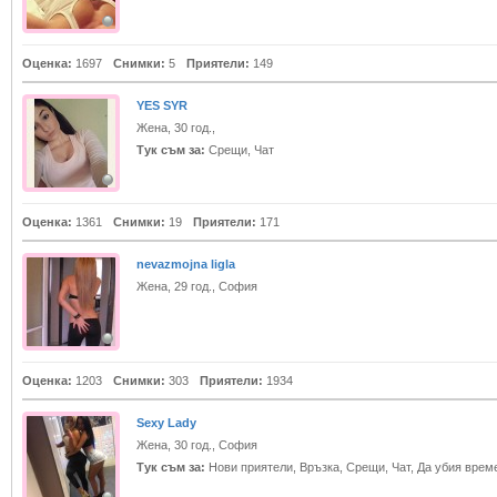
Оценка:
1697
Снимки:
5
Приятели:
149
YES SYR
Жена, 30 год.,
Тук съм за:
Срещи, Чат
Оценка:
1361
Снимки:
19
Приятели:
171
nevazmojna ligla
Жена, 29 год., София
Оценка:
1203
Снимки:
303
Приятели:
1934
Sexy Lady
Жена, 30 год., София
Тук съм за:
Нови приятели, Връзка, Срещи, Чат, Да убия врем