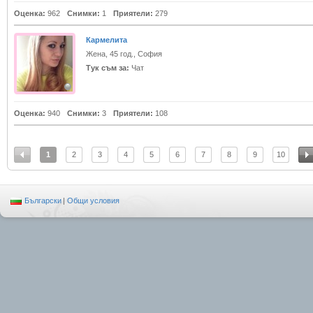
Оценка:
962
Снимки:
1
Приятели:
279
Кармелита
Жена, 45 год., София
Тук съм за:
Чат
Оценка:
940
Снимки:
3
Приятели:
108
1
2
3
4
5
6
7
8
9
10
Български
|
Общи условия