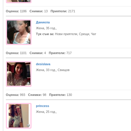
Оценка:
1186
Снимки:
13
Приятели:
2171
Даниела
Жена, 35 год.,
Тук съм за:
Нови приятели, Срещи, Чат
Оценка:
1101
Снимки:
4
Приятели:
717
desislava
Жена, 33 год., Свищов
Оценка:
993
Снимки:
98
Приятели:
130
princess
Жена, 25 год.,